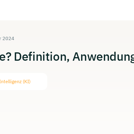
ar 2024
e?
Definition,
Anwendun
ntelligenz (KI)