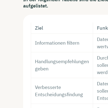
aufgelistet.
Ziel
Funk
Date
Informationen filtern
wertv
Durc
Handlungsempfehlungen
soll
geben
wer
Date
Verbesserte
solle
Entscheidungsfindung
Ents