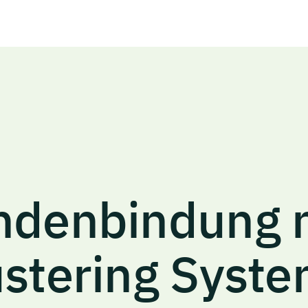
ndenbindung
stering
Syste