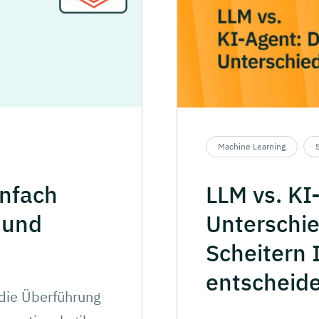
Machine Learning
infach
LLM vs.
KI
 und
Unterschie
Scheitern
entscheid
 die Überführung