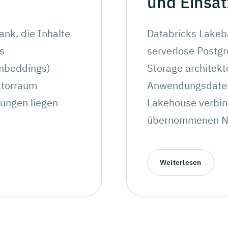
und
Einsat
nk, die Inhalte
Databricks Lakeba
ls
serverlose Postg
mbeddings)
Storage architekt
ktorraum
Anwendungsdaten 
ungen liegen
Lakehouse verbind
übernommenen Ne
Weiterlesen