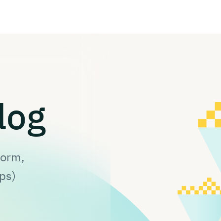
log
form,
ps)