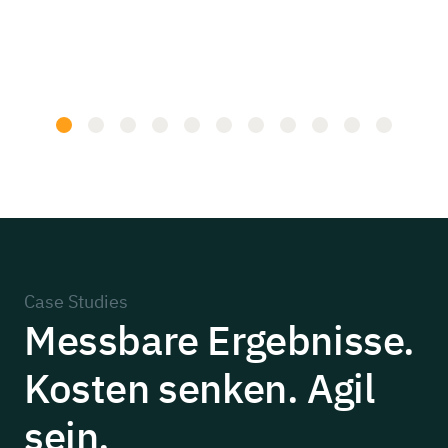
Da
Me
Lei
Case Studies
Messbare
Ergebnisse.
Kosten
senken.
Agil
sein.