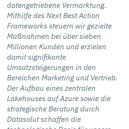
datengetriebene Vermarktung.
wi
Mithilfe des Next Best Action
ze
Frameworks steuern wir gezielte
d
Maßnahmen bei über sieben
a
Millionen Kunden und erzielen
damit signifikante
Pa
Umsatzsteigerungen in den
T
Bereichen Marketing und Vertrieb.
st
Der Aufbau eines zentralen
S
Lakehouses auf Azure sowie die
Pr
strategische Beratung durch
Z
Datasolut schaffen die
z