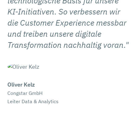
technologische Basis für unsere
Be
KI-Initiativen. So verbessern wir
u
die Customer Experience messbar
P
und treiben unsere digitale
z
Transformation nachhaltig voran."
K
Be
M
Oliver Kelz
H
Congstar GmbH
un
Leiter Data & Analytics
un