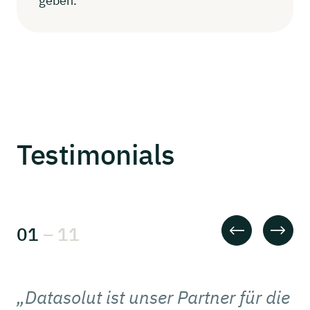
geben.
Testimonials
01
–
11
„Datasolut ist unser Partner für die
"