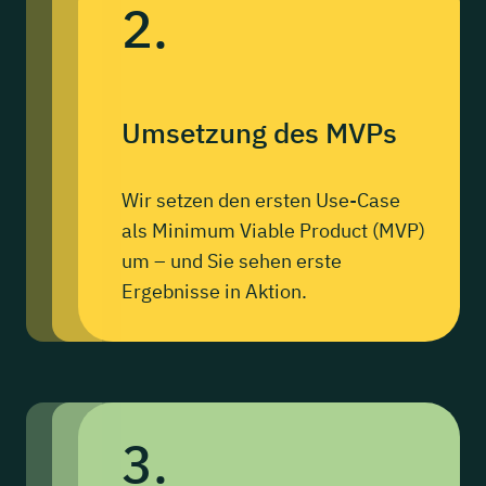
2.
Umsetzung
des MVPs
Wir setzen den ersten Use-Case
als Minimum Viable Product (MVP)
um – und Sie sehen erste
Ergebnisse in Aktion.
3.