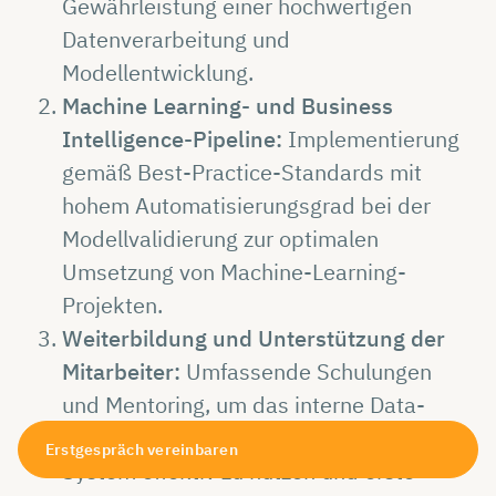
Gewährleistung einer hochwertigen
Datenverarbeitung und
Modellentwicklung.
Machine Learning- und Business
Intelligence-Pipeline:
Implementierung
gemäß Best-Practice-Standards mit
hohem Automatisierungsgrad bei der
Modellvalidierung zur optimalen
Umsetzung von Machine-Learning-
Projekten.
Weiterbildung und Unterstützung der
Mitarbeiter:
Umfassende Schulungen
und Mentoring, um das interne Data-
Science-Team zu befähigen, das neue
Erstgespräch vereinbaren
System effektiv zu nutzen und erste