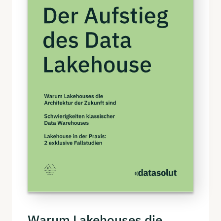
Warum
Lakehouses
die