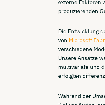
externe Faktoren 
produzierenden G
Die Entwicklung de
von
Microsoft Fabr
verschiedene Model
Unsere Ansätze wa
multivariate und 
erfolgten differen
Während der Umse
Ziel vor Augen, d