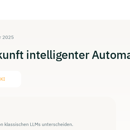
ar 2025
kunft
intelligenter
Automa
 KI
on klassischen LLMs unterscheiden.