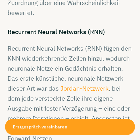
Zuordnung über eine Wahrscheinlichkeit
bewertet.
Recurrent
Neural
Networks
(RNN)
Recurrent Neural Networks (RNN) fügen den
KNN wiederkehrende Zellen hinzu, wodurch
neuronale Netze ein Gedächtnis erhalten.
Das erste künstliche, neuronale Netzwerk
dieser Art war das
Jordan-Netzwerk
, bei
dem jede versteckte Zelle ihre eigene
Ausgabe mit fester Verzögerung – eine oder
mehrere Iterationen – erhielt. Ansonsten ist
Erstgespräch vereinbaren
es vergleichbar mit den klassischen Feed
Forward Netzen.