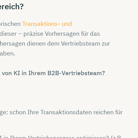
reich?
orischen
Transaktions- und
dieser – präzise Vorhersagen für das
rhersagen dienen dem Vertriebsteam zur
gaben.
 von KI in Ihrem B2B-Vertriebsteam?
e: schon Ihre Transaktionsdaten reichen für
 in Ihrem Vertriebsprozess optimieren? (z.B.